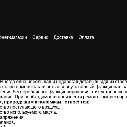
Запчасти и расходники для компрессоров CP
рнет-магазин
Сервис
Доставка
Оплата
ти и расходники для компрессоров 
 надежная техника со временем требует ремонта и технич
ые запасные части. Предлагаем запасные части и расход
ов Chicago Pneumatic.
еменной поставки запчастей и комплектующих обеспечить 
ного оборудования невозможно. Во время работы компресс
Иногда одна небольшая и недорогая деталь выйдя из строя
таточно поменять запчасть и вернуть полный функционал в
чения бесперебойного функционирования этих установок н
вание. При необходимости произвести ремонт компрессора
м, приводящим к поломкам, относятся:
ество поступающего воздуха,
ство используемого масла,
апряжения,
апанов,