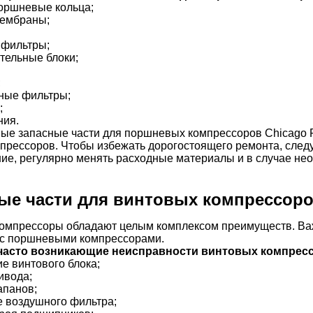
оршневые кольца;
мембраны;
фильтры;
тельные блоки;
;
ные фильтры;
;
ния.
ые запасные части для поршневых компрессоров Chicago P
прессоров. Чтобы избежать дорогостоящего ремонта, следу
ие, регулярно менять расходные материалы и в случае нео
ые части для винтовых компрессор
омпрессоры обладают целым комплексом преимуществ. Ва
с поршневыми компрессорами.
часто возникающие неисправности винтовых компрес
е винтового блока;
ивода;
апанов;
е воздушного фильтра;