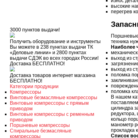
износ детал
высокие наг
перегрев к
Запасн
3000 пунктов выдачи!
Поршневые 
Получить оборудование и инструменты
техника нуж
Вы можете в 238 пунктах выдачи ТК
Наиболее 
«Деловые линии» и 2800 пунктах
механическ
выдачи СДЭК во всех городах России!
выход из ст
Доставка БЕСПЛАТНО!
загрязнени
выход из с
поломка по
Доставка товаров интернет магазина
заклиниван
БЕСПЛАТНО!
повреждени
Категории продукции
поломка кл
Компрессоры
В нашем ка
Винтовые безмасляные компрессоры
поставляем
Винтовые компрессоры с прямым
цилиндра за
приводом
редуктора, 
Винтовые компрессоры с ременным
кольцо порш
приводом
манометр р
Поршневые компрессоры
прокладка к
Спиральные безмасляные
Список во
компрессоры