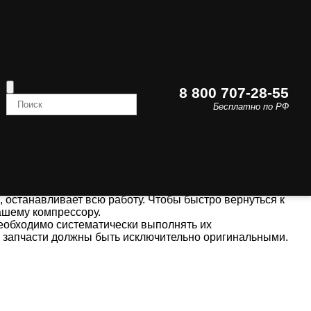
8 800 707-28-55
CP
Бесплатно по РФ
еского обслуживания. Для проведения ремонта нужны
ные материалы для винтовых и поршневых
эффективное техническое обслуживание и ремонт
ора происходит естественный износ деталей и
, останавливает всю работу. Чтобы быстро вернуться к
ашему компрессору.
еобходимо систематически выполнять их
 запчасти должны быть исключительно оригинальными.