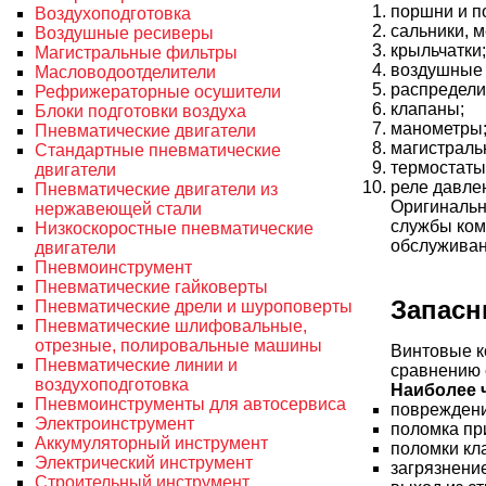
поршни и п
Воздухоподготовка
сальники, 
Воздушные ресиверы
крыльчатки;
Магистральные фильтры
воздушные 
Масловодоотделители
распредели
Рефрижераторные осушители
клапаны;
Блоки подготовки воздуха
манометры
Пневматические двигатели
магистраль
Стандартные пневматические
термостаты
двигатели
реле давле
Пневматические двигатели из
Оригинальн
нержавеющей стали
службы ком
Низкоскоростные пневматические
обслуживан
двигатели
Пневмоинструмент
Пневматические гайковерты
Запасн
Пневматические дрели и шуроповерты
Пневматические шлифовальные,
отрезные, полировальные машины
Винтовые к
Пневматические линии и
сравнению 
воздухоподготовка
Наиболее 
Пневмоинструменты для автосервиса
повреждени
Электроинструмент
поломка пр
Аккумуляторный инструмент
поломки кл
Электрический инструмент
загрязнени
Строительный инструмент