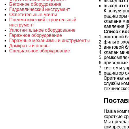
выход из с
Бетонное оборудование
выход из ст
Гидравлический инструмент
К популярн
Осветительные мачты
радиаторы 
Пневматический строительный
клапана ми
инструмент
давления (Р
Уплотнительное оборудование
Список во
Гаражное оборудование
винтовой б
Гаражные механизмы и инструменты
фильтр вхо
Домкраты и опоры
винтовой б
Специальное оборудование
клапан мин
ремкомплек
приводные 
системы уп
радиатор о
Оригинальн
службы ком
техническо
Постав
Наша компа
короткие ср
Мы предлаг
компрессор