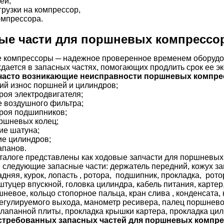
ей,
рузки на компрессор,
омпрессора.
ые части для поршневых компрессо
компрессоры ─ надежное проверенное временем оборудов
дается в запасных частях, помогающих продлить срок ее э
часто возникающие неисправности поршневых компре
ий износ поршней и цилиндров;
роя электродвигателя;
е воздушного фильтра;
троя подшипников;
ршневых колец;
ие шатуна;
е цилиндров;
апанов.
талоге представлены как ходовые запчасти для поршневых 
 следующие запасные части: держатель передний, кожух за
дняя, курок, лопасть , ротора, подшипник, прокладка, рот
штуцер впускной, головка цилиндра, кабель питания, картер
невое, кольцо стопорное пальца, кран слива , конденсата,
егулируемого выхода, манометр ресивера, палец поршневой
лапанной плиты, прокладка крышки картера, прокладка цили
стребованных запасных частей для поршневых компре