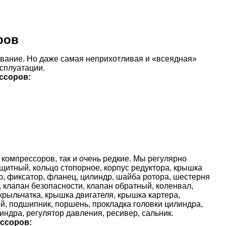
ров
ание. Но даже самая неприхотливая и «всеядная»
ксплуатации.
ссоров:
компрессоров, так и очень редкие. Мы регулярно
щитный, кольцо стопорное, корпус редуктора, крышка
ор, фиксатор, фланец, цилиндр, шайба ротора, шестерня
, клапан безопасности, клапан обратный, коленвал,
 крыльчатка, крышка двигателя, крышка картера,
, подшипник, поршень, прокладка головки цилиндра,
ндра, регулятор давления, ресивер, сальник.
ссоров: