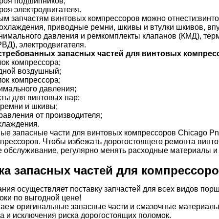
троя подшипников;
роя электродвигателя.
ым запчастям винтовых компрессоров можно отнести:винто
охлаждения, приводные ремни, шкивы и втулки шкивов, вп
нимального давления и ремкомплекты клапанов (КМД), терм
ВД), электродвигателя.
стребованных запасных частей для винтовых компрес
лок компрессора;
дной воздушный;
лок компрессора;
имального давления;
ты для винтовых пар;
ремни и шкивы;
равления от производителя;
хлаждения.
ые запасные части для винтовых компрессоров Chicago Pn
прессоров. Чтобы избежать дорогостоящего ремонта винтов
е обслуживание, регулярно менять расходные материалы и 
ка запасных частей для компрессоро
ния осуществляет поставку запчастей для всех видов пор
оки по выгодной цене!
аем оригинальные запасные части и смазочные материалы 
а и исключения риска дорогостоящих поломок.