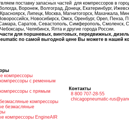
вляем поставку запасных частей для компрессоров в города
ологда, Воронеж, Волгоград, Донецк, Екатеринбург, Ижевск,
 Красноярск, Липецк, Москва, Магнитогорск, Махачкала, 
овороссийск, Новосибирск, Омск, Оренбург, Орел, Пенза, Пе
 Самара, Саратов, Севастополь, Симферополь, Смоленск, Ст
Чебоксары, Челябинск, Ялта и другие города России.
пчасти для поршневых, винтовых, передвижных, дизе
neumatic по самой выгодной цене Вы можете в нашей к
соры
е компрессоры
компрессоры с ременным
Контакты
компрессоры с прямым
8 800 707-28-55
chicagopneumatic-rus@yan
безмасляные компрессоры
ые безмасляные
оры
е компрессоры EngineAIR