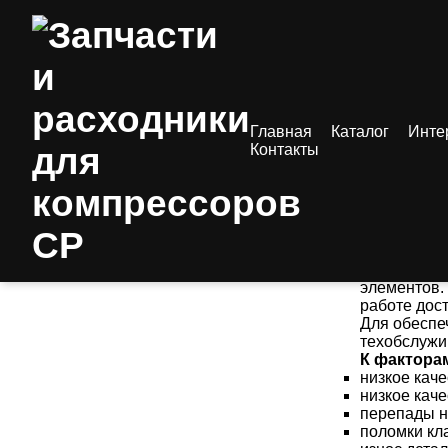
/
Статьи
/ 
Главная
Каталог
Инте
Запчас
Контакты
Даже самая
качественн
компрессор
Без своевр
компрессор
элементов. 
работе дос
Для обеспе
техобслужи
К фактора
низкое кач
низкое каче
перепады н
поломки кл