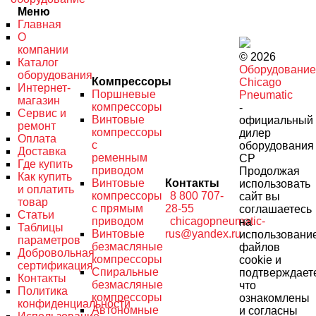
Меню
Главная
О
компании
© 2026
Каталог
Оборудование
оборудования
Компрессоры
Chicago
Интернет-
Поршневые
Pneumatic
магазин
компрессоры
-
Сервис и
Винтовые
официальный
ремонт
компрессоры
дилер
Оплата
с
оборудования
Доставка
ременным
CP
Где купить
приводом
Продолжая
Как купить
Винтовые
Контакты
использовать
и оплатить
компрессоры
8 800 707-
сайт вы
товар
с прямым
28-55
соглашаетесь
Статьи
приводом
chicagopneumatic-
на
Таблицы
Винтовые
rus@yandex.ru
использовани
параметров
безмасляные
файлов
Добровольная
компрессоры
cookie и
сертификация
Спиральные
подтверждает
Контакты
безмасляные
что
Политика
компрессоры
ознакомлены
конфиденциальности
Автономные
и согласны