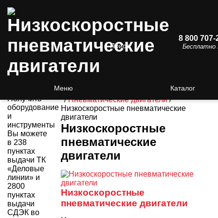
8 800 707-
Поиск
Бесплатно 
3000
пунктов
выдачи!
Меню
Каталог
Получить
/
Пневматические двигатели
/
оборудование
Низкоскоростные пневматические
и
двигатели
инструменты
Низкоскоростные
Вы можете
пневматические
в 238
пунктах
двигатели
выдачи ТК
«Деловые
линии» и
2800
Низкоскоростные
пунктах
пневматические двигатели
выдачи
СДЭК во