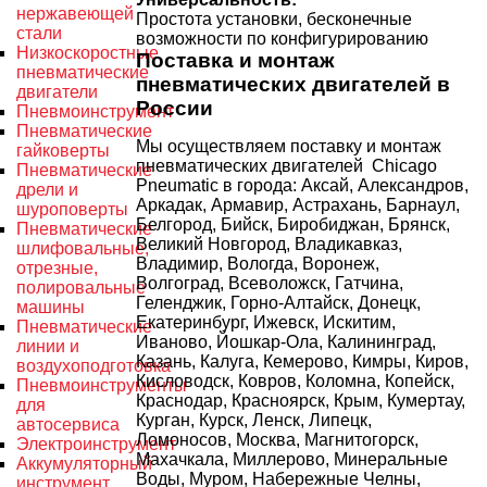
нержавеющей
Простота установки, бесконечные
стали
возможности по конфигурированию
Низкоскоростные
Поставка и монтаж
пневматические
пневматических двигателей в
двигатели
России
Пневмоинструмент
Пневматические
Мы осуществляем поставку и монтаж
гайковерты
пневматических двигателей Chicago
Пневматические
Pneumatic в города: Аксай, Александров,
дрели и
Аркадак, Армавир, Астрахань, Барнаул,
шуроповерты
Белгород, Бийск, Биробиджан, Брянск,
Пневматические
Великий Новгород, Владикавказ,
шлифовальные,
Владимир, Вологда, Воронеж,
отрезные,
Волгоград, Всеволожск, Гатчина,
полировальные
Геленджик, Горно-Алтайск, Донецк,
машины
Екатеринбург, Ижевск, Искитим,
Пневматические
Иваново, Йошкар-Ола, Калининград,
линии и
Казань, Калуга, Кемерово, Кимры, Киров,
воздухоподготовка
Кисловодск, Ковров, Коломна, Копейск,
Пневмоинструменты
Краснодар, Красноярск, Крым, Кумертау,
для
Курган, Курск, Ленск, Липецк,
автосервиса
Ломоносов, Москва, Магнитогорск,
Электроинструмент
Махачкала, Миллерово, Минеральные
Аккумуляторный
Воды, Муром, Набережные Челны,
инструмент