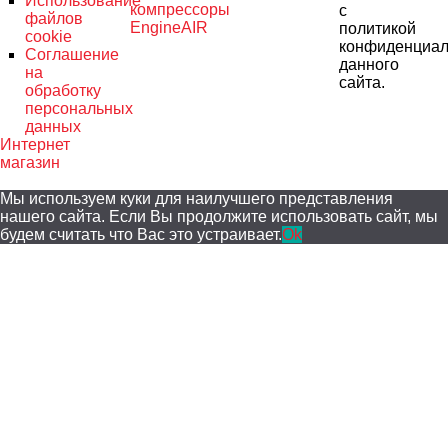
Использование
компрессоры
с
файлов
EngineAIR
политикой
cookie
конфиденциал
Соглашение
данного
на
сайта.
обработку
персональных
данных
Интернет
магазин
Мы используем куки для наилучшего представления
нашего сайта. Если Вы продолжите использовать сайт, мы
будем считать что Вас это устраивает.
Ok