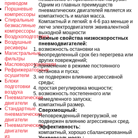
приводом
Одним из главных преимуществ
Поршневые
пневматических двигателей является их
компрессоры
компактность и малая масса.
Спиральные
Компактный и легкий: в 4-6 раз меньше и
безмасляные
легче электродвигателя эквивалентной
компрессоры
выходной мощности
Воздухоподготовка
Важные свойства низкоскоростных
Воздушные
пневмодвигателей:
ресиверы
возможность остановки на
Магистральные
неопределенный срок без перегрева или
фильтры
других повреждений;
Масловодоотделители
применение в режиме постоянного
Рефрижераторные
останова и пуска;
осушители
не подвержен влиянию агрессивной
Блоки
среды;
подготовки
простая регулировка мощности;
воздуха
возможность постепенного или
Пневматические
немедленного запуска;
двигатели
компактный размер.
Стандартные
Сверхмощный:
пневматические
Неповрежденный перегрузкой, не
двигатели
подвержен влиянию агрессивных сред.
Пневматические
Эффективность:
двигатели
компактный, хорошо сбалансированный
из
Универсальность: