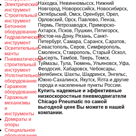
Находка, Невинномысск, Нижний
Электрический
Новгород, Новороссийск, Новосибирск,
инструмент
Октябрьский, Омск, Оренбург, Орел,
Строительный
Орловский, Орск, Павлово, Пенза,
инструмент
Пермь, Петрозаводск, Приморско-
Бетонное
Ахтарск, Псков, Пушкин, Пятигорск,
оборудование
Ростов-на-Дону, Рязань, Санкт-
Гидравлический
Петербург, Самара, Саранск, Саратов,
инструмент
Севастополь, Серов, Симферополь,
Осветительные
Смоленск, Ставрополь, Старый Оскол,
мачты
Сысерть, Тамбов, Тверь, Томск,
Пневматический
Туймазы, Тула, Тюмень, Ульяновск, Уфа,
строительный
Феодосия, Хабаровск, Чебоксары,
инструмент
Челябинск, Шахты, Шадринск, Энгельс,
Уплотнительное
Южно-Сахалинск, Якутск, Ялта и другие
оборудование
города и населенные пункты России.
Гаражное
Купить надежные и эффективные
оборудование
низкоскоростные пневмодвигатели
Гаражные
Chicago Pneumatic по самой
механизмы
выгодной цене Вы можете в нашей
и
компании.
инструменты
Домкраты и
опоры
Специальное
оборудование