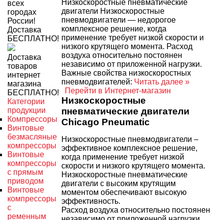
Низкоскоростные пневматические
всех
двигатели Низкоскоростные
городах
пневмодвигатели — недорогое
России!
комплексное решение, когда
Доставка
применение требует низкой скорости и
БЕСПЛАТНО!
низкого крутящего момента. Расход
воздуха относительно постоянен
Доставка
независимо от приложенной нагрузки.
товаров
Важные свойства низкоскоростных
интернет
пневмодвигателей:
Читать далее »
магазина
Перейти в Интернет-магазин
БЕСПЛАТНО!
Низкоскоростные
Категории
продукции
пневматические двигатели
Компрессоры
Chicago Pneumatic
Винтовые
безмасляные
Низкоскоростные пневмодвигатели –
компрессоры
эффективное комплексное решение,
Винтовые
когда применение требует низкой
компрессоры
скорости и низкого крутящего момента.
с прямым
Низкоскоростные пневматические
приводом
двигатели с высоким крутящим
Винтовые
моментом обеспечивают высокую
компрессоры
эффективность.
с
Расход воздуха относительно постоянен
ременным
независимо от приложенной нагрузки.