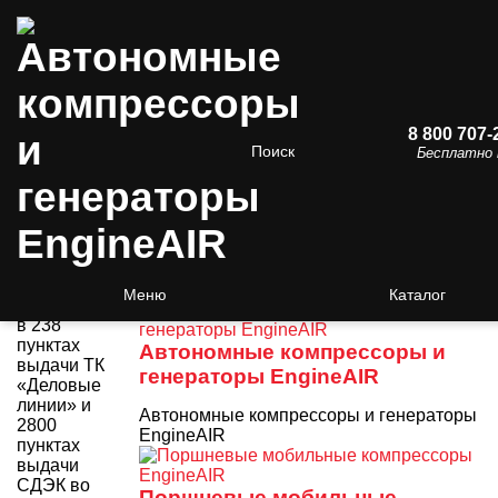
8 800 707-
3000
Поиск
Бесплатно 
пунктов
выдачи!
/
Компрессоры
/ Автономные
компрессоры EngineAIR
Получить
Автономные
оборудование
компрессоры EngineAIR
и
инструменты
Меню
Каталог
Вы можете
в 238
пунктах
Автономные компрессоры и
выдачи ТК
генераторы EngineAIR
«Деловые
линии» и
Автономные компрессоры и генераторы
2800
EngineAIR
пунктах
выдачи
СДЭК во
Поршневые мобильные