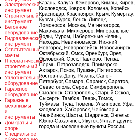
Казань, Калуга, Кемерово, Кимры, Киров,
Электрический
Кисловодск, Ковров, Коломна, Копейск,
инструмент
Краснодар, Красноярск, Крым, Кумертау,
Строительный
Курган, Курск, Ленск, Липецк,
инструмент
Ломоносов, Москва, Магнитогорск,
Бетонное
Махачкала, Миллерово, Минеральные
оборудование
Воды, Муром, Набережные Челны,
Гидравлический
Находка, Невинномысск, Нижний
инструмент
Новгород, Новороссийск, Новосибирск,
Осветительные
Октябрьский, Омск, Оренбург, Орел,
мачты
Орловский, Орск, Павлово, Пенза,
Пневматический
Пермь, Петрозаводск, Приморско-
строительный
Ахтарск, Псков, Пушкин, Пятигорск,
инструмент
Ростов-на-Дону, Рязань, Санкт-
Уплотнительное
Петербург, Самара, Саранск, Саратов,
оборудование
Севастополь, Серов, Симферополь,
Гаражное
Смоленск, Ставрополь, Старый Оскол,
оборудование
Сысерть, Тамбов, Тверь, Томск,
Гаражные
Туймазы, Тула, Тюмень, Ульяновск, Уфа,
механизмы
Феодосия, Хабаровск, Чебоксары,
и
Челябинск, Шахты, Шадринск, Энгельс,
инструменты
Южно-Сахалинск, Якутск, Ялта и другие
Домкраты и
города и населенные пункты России.
опоры
Специальное
оборудование