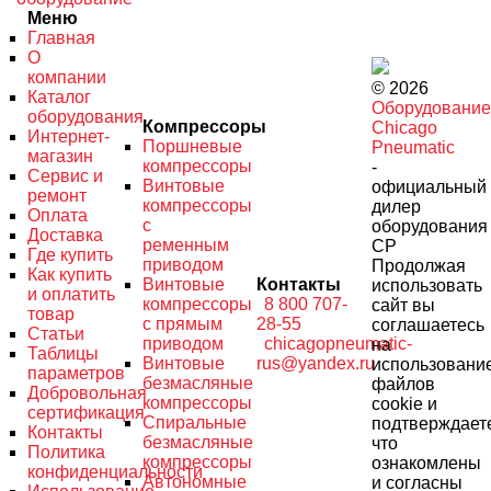
Меню
Главная
О
компании
© 2026
Каталог
Оборудование
оборудования
Компрессоры
Chicago
Интернет-
Поршневые
Pneumatic
магазин
компрессоры
-
Сервис и
Винтовые
официальный
ремонт
компрессоры
дилер
Оплата
с
оборудования
Доставка
ременным
CP
Где купить
приводом
Продолжая
Как купить
Винтовые
Контакты
использовать
и оплатить
компрессоры
8 800 707-
сайт вы
товар
с прямым
28-55
соглашаетесь
Статьи
приводом
chicagopneumatic-
на
Таблицы
Винтовые
rus@yandex.ru
использовани
параметров
безмасляные
файлов
Добровольная
компрессоры
cookie и
сертификация
Спиральные
подтверждает
Контакты
безмасляные
что
Политика
компрессоры
ознакомлены
конфиденциальности
Автономные
и согласны