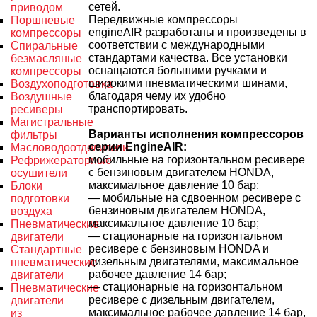
сетей.
приводом
Передвижные компрессоры
Поршневые
engineAIR разработаны и произведены в
компрессоры
соответствии с международными
Спиральные
стандартами качества. Все установки
безмасляные
оснащаются большими ручками и
компрессоры
широкими пневматическими шинами,
Воздухоподготовка
благодаря чему их удобно
Воздушные
транспортировать.
ресиверы
Магистральные
Варианты исполнения компрессоров
фильтры
серии EngineAIR:
Масловодоотделители
мобильные на горизонтальном ресивере
Рефрижераторные
с бензиновым двигателем HONDA,
осушители
максимальное давление 10 бар;
Блоки
— мобильные на сдвоенном ресивере с
подготовки
бензиновым двигателем HONDA,
воздуха
максимальное давление 10 бар;
Пневматические
— стационарные на горизонтальном
двигатели
ресивере с бензиновым HONDA и
Стандартные
дизельным двигателями, максимальное
пневматические
рабочее давление 14 бар;
двигатели
— стационарные на горизонтальном
Пневматические
ресивере с дизельным двигателем,
двигатели
максимальное рабочее давление 14 бар,
из