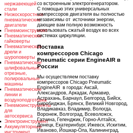
со встроенным электрогенератором.
нержавеющей
С помощью этих универсальных
стали
компрессоров двигателя вы полностью
Низкоскоростные
независимы от источники энергии,
пневматические
дающие вам полную возможность
двигатели
использовать сжатый воздух во всех
Пневмоинструмент
системах циркуляции.
Пневматические
гайковерты
Поставка
Пневматические
дрели и
компрессоров Chicago
шуроповерты
Pneumatic серии EngineAIR в
Пневматические
России
шлифовальные,
отрезные,
Мы осуществляем поставку
полировальные
компрессоров Chicago Pneumatic
машины
EngineAIR в города: Аксай,
Пневматические
Александров, Аркадак, Армавир,
линии и
Астрахань, Барнаул, Белгород, Бийск,
воздухоподготовка
Биробиджан, Брянск, Великий Новгород,
Пневмоинструменты
Владикавказ, Владимир, Вологда,
для
Воронеж, Волгоград, Всеволожск,
автосервиса
Гатчина, Геленджик, Горно-Алтайск,
Электроинструмент
Донецк, Екатеринбург, Ижевск, Искитим,
Аккумуляторный
Иваново, Йошкар-Ола, Калининград,
инструмент