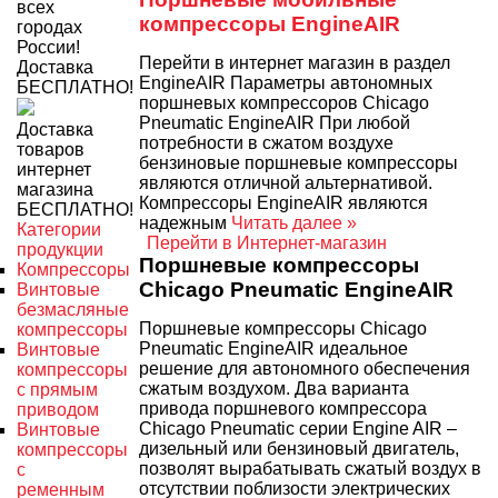
всех
компрессоры EngineAIR
городах
России!
Перейти в интернет магазин в раздел
Доставка
EngineAIR Параметры автономных
БЕСПЛАТНО!
поршневых компрессоров Chicago
Pneumatic EngineAIR При любой
Доставка
потребности в сжатом воздухе
товаров
бензиновые поршневые компрессоры
интернет
являются отличной альтернативой.
магазина
Компрессоры EngineAIR являются
БЕСПЛАТНО!
надежным
Читать далее »
Категории
Перейти в Интернет-магазин
продукции
Поршневые компрессоры
Компрессоры
Chicago Pneumatic EngineAIR
Винтовые
безмасляные
Поршневые компрессоры Chicago
компрессоры
Pneumatic EngineAIR идеальное
Винтовые
решение для автономного обеспечения
компрессоры
сжатым воздухом. Два варианта
с прямым
привода поршневого компрессора
приводом
Chicago Pneumatic серии Engine AIR –
Винтовые
дизельный или бензиновый двигатель,
компрессоры
позволят вырабатывать сжатый воздух в
с
отсутствии поблизости электрических
ременным