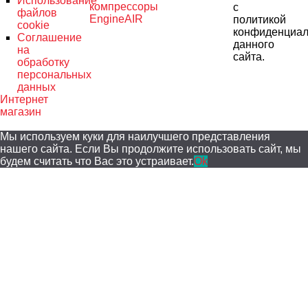
Использование
компрессоры
с
файлов
EngineAIR
политикой
cookie
конфиденциал
Соглашение
данного
на
сайта.
обработку
персональных
данных
Интернет
магазин
Мы используем куки для наилучшего представления
нашего сайта. Если Вы продолжите использовать сайт, мы
будем считать что Вас это устраивает.
Ok