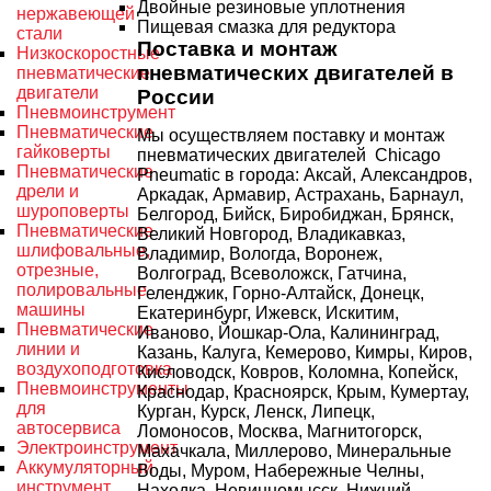
Двойные резиновые уплотнения
нержавеющей
Пищевая смазка для редуктора
стали
Поставка и монтаж
Низкоскоростные
пневматических двигателей в
пневматические
двигатели
России
Пневмоинструмент
Пневматические
Мы осуществляем поставку и монтаж
гайковерты
пневматических двигателей Chicago
Пневматические
Pneumatic в города: Аксай, Александров,
дрели и
Аркадак, Армавир, Астрахань, Барнаул,
шуроповерты
Белгород, Бийск, Биробиджан, Брянск,
Пневматические
Великий Новгород, Владикавказ,
шлифовальные,
Владимир, Вологда, Воронеж,
отрезные,
Волгоград, Всеволожск, Гатчина,
полировальные
Геленджик, Горно-Алтайск, Донецк,
машины
Екатеринбург, Ижевск, Искитим,
Пневматические
Иваново, Йошкар-Ола, Калининград,
линии и
Казань, Калуга, Кемерово, Кимры, Киров,
воздухоподготовка
Кисловодск, Ковров, Коломна, Копейск,
Пневмоинструменты
Краснодар, Красноярск, Крым, Кумертау,
для
Курган, Курск, Ленск, Липецк,
автосервиса
Ломоносов, Москва, Магнитогорск,
Электроинструмент
Махачкала, Миллерово, Минеральные
Аккумуляторный
Воды, Муром, Набережные Челны,
инструмент
Находка, Невинномысск, Нижний