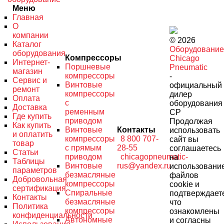
Меню
Главная
О
компании
© 2026
Каталог
Оборудование
оборудования
Компрессоры
Chicago
Интернет-
Поршневые
Pneumatic
магазин
компрессоры
-
Сервис и
Винтовые
официальный
ремонт
компрессоры
дилер
Оплата
с
оборудования
Доставка
ременным
CP
Где купить
приводом
Продолжая
Как купить
Винтовые
Контакты
использовать
и оплатить
компрессоры
8 800 707-
сайт вы
товар
с прямым
28-55
соглашаетесь
Статьи
приводом
chicagopneumatic-
на
Таблицы
Винтовые
rus@yandex.ru
использовани
параметров
безмасляные
файлов
Добровольная
компрессоры
cookie и
сертификация
Спиральные
подтверждает
Контакты
безмасляные
что
Политика
компрессоры
ознакомлены
конфиденциальности
Автономные
и согласны