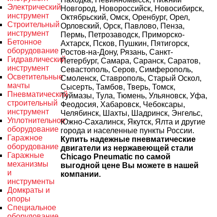
Электрический
Новгород, Новороссийск, Новосибирск,
инструмент
Октябрьский, Омск, Оренбург, Орел,
Строительный
Орловский, Орск, Павлово, Пенза,
инструмент
Пермь, Петрозаводск, Приморско-
Бетонное
Ахтарск, Псков, Пушкин, Пятигорск,
оборудование
Ростов-на-Дону, Рязань, Санкт-
Гидравлический
Петербург, Самара, Саранск, Саратов,
инструмент
Севастополь, Серов, Симферополь,
Осветительные
Смоленск, Ставрополь, Старый Оскол,
мачты
Сысерть, Тамбов, Тверь, Томск,
Пневматический
Туймазы, Тула, Тюмень, Ульяновск, Уфа,
строительный
Феодосия, Хабаровск, Чебоксары,
инструмент
Челябинск, Шахты, Шадринск, Энгельс,
Уплотнительное
Южно-Сахалинск, Якутск, Ялта и другие
оборудование
города и населенные пункты России.
Гаражное
Купить надежные пневматические
оборудование
двигатели из нержавеющей стали
Гаражные
Chicago Pneumatic по самой
механизмы
выгодной цене Вы можете в нашей
и
компании.
инструменты
Домкраты и
опоры
Специальное
оборудование