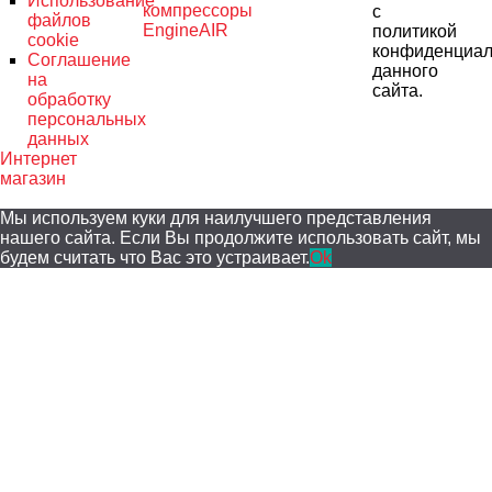
Использование
компрессоры
с
файлов
EngineAIR
политикой
cookie
конфиденциал
Соглашение
данного
на
сайта.
обработку
персональных
данных
Интернет
магазин
Мы используем куки для наилучшего представления
нашего сайта. Если Вы продолжите использовать сайт, мы
будем считать что Вас это устраивает.
Ok