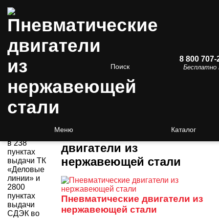
8 800 707-
3000
Поиск
Бесплатно 
пунктов
выдачи!
Получить
/
Пневматические двигатели
/
оборудование
Пневматические двигатели из
и
нержавеющей стали
инструменты
Меню
Каталог
Пневматические
Вы можете
в 238
двигатели из
пунктах
нержавеющей стали
выдачи ТК
«Деловые
линии» и
2800
пунктах
Пневматические двигатели из
выдачи
нержавеющей стали
СДЭК во