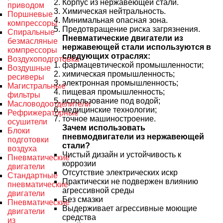
Корпус из нержавеющей стали.
приводом
Химическая нейтральность.
Поршневые
Минимальная опасная зона.
компрессоры
Предотвращение риска загрязнения.
Спиральные
Пневматические двигатели из
безмасляные
нержавеющей стали используются в
компрессоры
следующих отраслях:
Воздухоподготовка
фармацевтической промышленности;
Воздушные
химическая промышленность;
ресиверы
электронная промышленность;
Магистральные
пищевая промышленность;
фильтры
использование под водой;
Масловодоотделители
медицинские технологии;
Рефрижераторные
точное машиностроение.
осушители
Зачем использовать
Блоки
пневмодвигатели из нержавеющей
подготовки
стали?
воздуха
Чистый дизайн и устойчивость к
Пневматические
коррозии
двигатели
Отсутствие электрических искр
Стандартные
Практически не подвержен влиянию
пневматические
агрессивной среды
двигатели
Без смазки
Пневматические
Выдерживает агрессивные моющие
двигатели
средства
из