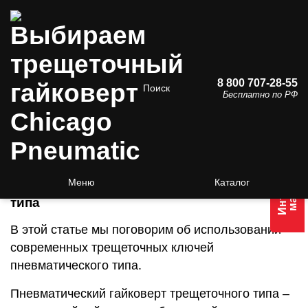
8 800 707-28-55
Поиск
Бесплатно по РФ
Выбираем трещеточный
гайковерт Chicago Pneumatic
Интернет
магазин
Меню
Каталог
Использование гайковертов трещеточного
типа
В этой статье мы поговорим об использовании
современных трещеточных ключей
пневматического типа.
Пневматический гайковерт трещеточного типа –