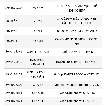
CP7782-6 + CP7732 УДАРНЫЙ
8941077620
CP7762
ГАЙКОВЕРТ
CP7782-6 + SS814D УДАРНЫЙ
T024587
CP749
ГАЙКОВЕРТ + ГОЛОВКИ
T021963
CP721
PROMO CP7769 3/4» + CP WATCH
PROMO PACK CP7783-6 + CP8925
T024351
CP734H
Nm
8940176254
COMPLETE PACK
Набор COMPLETE PACK
ERGO PACK —
8940176253
Набор ERGO PACK — CP7748TL
CP7748TL
STARTER PACK —
8940176252
Набор STARTER PACK — CP7748TL
CP7748TL
8941077370
CP7737
угловой Удар.гайковерт_CP7737
8941077311
CP7731C
Удар.гайковерт_CP7731C
8941077321
CP7732C
Удар.гайковерт_CP7732C