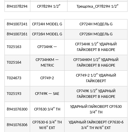
8941078294
CP7829H 1/2″
Трещотка_CP7829H 1/2″
8941007241
CP724H MODEL G
CP724H МОДЕЛЬ G
8941007261
CP726H MODEL G
CP726H МОДЕЛЬ G
CP734HK 1/2″ УДАРНЫЙ
T025163
CP734HK —
ГАЙКОВЕРТ В НАБОРЕ
CP734HKM —
CP734HKM 1/2″ УДАРНЫЙ
T025164
METRIC
ГАЙКОВЕРТ В НАБОРЕ
CP749-2 1/2″ УДАРНЫЙ
T024673
CP749-2
ГАЙКОВЕРТ
CP749K 1/2″ УДАРНЫЙ
T025193
CP749K — SAE
ГАЙКОВЕРТ В НАБОРЕ
УДАРНЫЙ ГАЙКОВЕРТ CP7630
8941076300
CP7630 3/4″ TH
3/4″ TH
CP7630-6 3/4″ TH
УДАРНЫЙ ГАЙКОВЕРТ CP7630-6
8941076306
W/6″ EXT
3/4″ TH W/6″ EXT