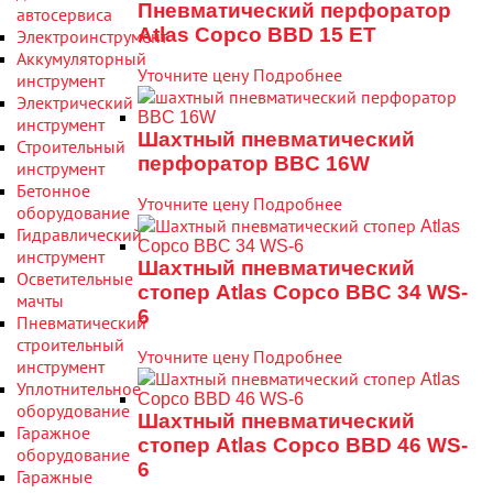
Пневматический перфоратор
автосервиса
Atlas Copco BBD 15 ET
Электроинструмент
Аккумуляторный
Уточните цену
Подробнее
инструмент
Электрический
инструмент
Шахтный пневматический
Строительный
перфоратор BBC 16W
инструмент
Бетонное
Уточните цену
Подробнее
оборудование
Гидравлический
инструмент
Шахтный пневматический
Осветительные
стопер Atlas Copco BBC 34 WS-
мачты
6
Пневматический
строительный
Уточните цену
Подробнее
инструмент
Уплотнительное
оборудование
Шахтный пневматический
Гаражное
стопер Atlas Copco BBD 46 WS-
оборудование
6
Гаражные