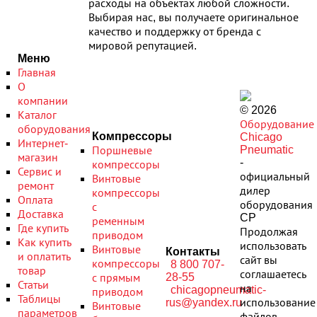
расходы на объектах любой сложности.
Выбирая нас, вы получаете оригинальное
качество и поддержку от бренда с
мировой репутацией.
Меню
Главная
О
компании
© 2026
Каталог
Оборудование
оборудования
Компрессоры
Chicago
Интернет-
Pneumatic
Поршневые
магазин
-
компрессоры
Сервис и
официальный
Винтовые
ремонт
дилер
компрессоры
Оплата
оборудования
с
Доставка
CP
ременным
Где купить
Продолжая
приводом
Как купить
использовать
Винтовые
Контакты
и оплатить
сайт вы
компрессоры
8 800 707-
товар
соглашаетесь
28-55
с прямым
Статьи
на
chicagopneumatic-
приводом
Таблицы
rus@yandex.ru
использование
Винтовые
параметров
файлов