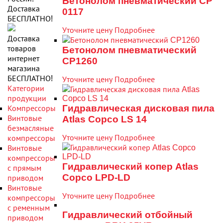
Бетонолом пневматический CP
Доставка
0117
БЕСПЛАТНО!
Уточните цену
Подробнее
Доставка
товаров
Бетонолом пневматический
интернет
CP1260
магазина
БЕСПЛАТНО!
Уточните цену
Подробнее
Категории
продукции
Гидравлическая дисковая пила
Компрессоры
Винтовые
Atlas Copco LS 14
безмасляные
Уточните цену
Подробнее
компрессоры
Винтовые
компрессоры
Гидравлический копер Atlas
с прямым
Copco LPD-LD
приводом
Винтовые
Уточните цену
Подробнее
компрессоры
с ременным
Гидравлический отбойный
приводом