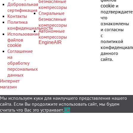
безмасляные
Добровольная
cookie и
компрессоры
сертификация
подтверждаете
Спиральные
Контакты
что
безмасляные
Политика
ознакомлены
компрессоры
конфиденциальности
и согласны
Автономные
Использование
с
компрессоры
файлов
политикой
EngineAIR
cookie
конфиденциал
Соглашение
данного
на
сайта.
обработку
персональных
данных
Интернет
магазин
Мы используем куки для наилучшего представления нашего
сайта. Если Вы продолжите использовать сайт, мы будем
считать что Вас это устраивает.
Ok