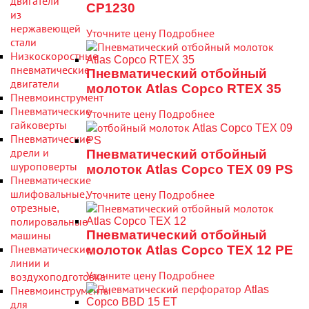
двигатели
CP1230
из
нержавеющей
Уточните цену
Подробнее
стали
Низкоскоростные
пневматические
Пневматический отбойный
двигатели
молоток Atlas Copco RTEX 35
Пневмоинструмент
Пневматические
Уточните цену
Подробнее
гайковерты
Пневматические
дрели и
Пневматический отбойный
шуроповерты
молоток Atlas Copco TEX 09 PS
Пневматические
шлифовальные,
Уточните цену
Подробнее
отрезные,
полировальные
Пневматический отбойный
машины
молоток Atlas Copco TEX 12 PE
Пневматические
линии и
Уточните цену
Подробнее
воздухоподготовка
Пневмоинструменты
для