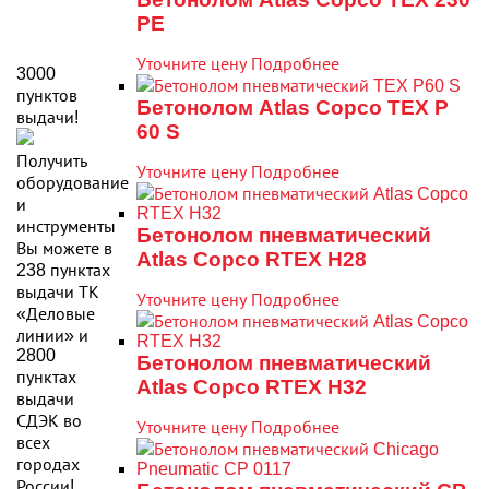
PE
Уточните цену
Подробнее
3000
пунктов
Бетонолом Atlas Copco TEX P
выдачи!
60 S
Получить
Уточните цену
Подробнее
оборудование
и
инструменты
Бетонолом пневматический
Вы можете в
Atlas Copco RTEX H28
238 пунктах
выдачи ТК
Уточните цену
Подробнее
«Деловые
линии» и
2800
Бетонолом пневматический
пунктах
Atlas Copco RTEX H32
выдачи
СДЭК во
Уточните цену
Подробнее
всех
городах
России!