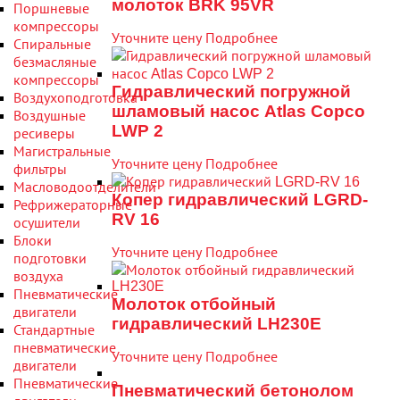
молоток BRK 95VR
Поршневые
компрессоры
Уточните цену
Подробнее
Спиральные
безмасляные
компрессоры
Гидравлический погружной
Воздухоподготовка
шламовый насос Atlas Copco
Воздушные
LWP 2
ресиверы
Магистральные
Уточните цену
Подробнее
фильтры
Масловодоотделители
Копер гидравлический LGRD-
Рефрижераторные
RV 16
осушители
Блоки
Уточните цену
Подробнее
подготовки
воздуха
Пневматические
Молоток отбойный
двигатели
гидравлический LH230E
Стандартные
пневматические
Уточните цену
Подробнее
двигатели
Пневматические
Пневматический бетонолом