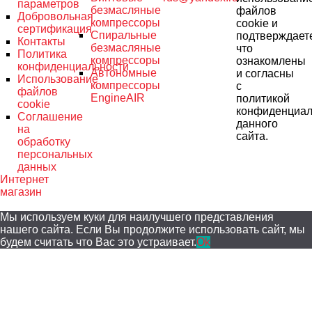
параметров
безмасляные
файлов
Добровольная
компрессоры
cookie и
сертификация
Спиральные
подтверждает
Контакты
безмасляные
что
Политика
компрессоры
ознакомлены
конфиденциальности
Автономные
и согласны
Использование
компрессоры
с
файлов
EngineAIR
политикой
cookie
конфиденциал
Соглашение
данного
на
сайта.
обработку
персональных
данных
Интернет
магазин
Мы используем куки для наилучшего представления
нашего сайта. Если Вы продолжите использовать сайт, мы
будем считать что Вас это устраивает.
Ok