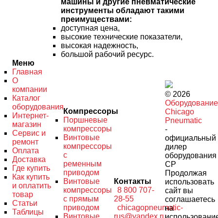
машины и другие пневматические
инструменты обладают такими
преимуществами:
доступная цена,
высокие технические показатели,
высокая надежность,
большой рабочий ресурс.
Меню
Главная
О
компании
© 2026
Каталог
Оборудование
оборудования
Компрессоры
Chicago
Интернет-
Поршневые
Pneumatic
магазин
компрессоры
-
Сервис и
Винтовые
официальный
ремонт
компрессоры
дилер
Оплата
с
оборудования
Доставка
ременным
CP
Где купить
приводом
Продолжая
Как купить
Винтовые
Контакты
использовать
и оплатить
компрессоры
8 800 707-
сайт вы
товар
с прямым
28-55
соглашаетесь
Статьи
приводом
chicagopneumatic-
на
Таблицы
Винтовые
rus@yandex.ru
использовани