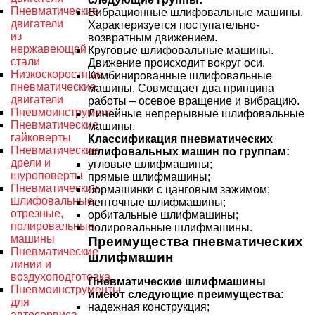
Пневматические
Вибрационные шлифовальные машины.
двигатели
Характеризуется поступательно-
из
возвратным движением.
нержавеющей
Круговые шлифовальные машины.
стали
Движение происходит вокруг оси.
Низкоскоростные
Комбинированные шлифовальные
пневматические
машины. Совмещает два принципа
двигатели
работы – осевое вращение и вибрацию.
Пневмоинструмент
Линейные непрерывные шлифовальные
Пневматические
машины.
гайковерты
Классификация пневматических
Пневматические
шлифовальных машин по группам:
дрели и
угловые шлифмашины;
шуроповерты
прямые шлифмашины;
Пневматические
бормашинки с цанговым зажимом;
шлифовальные,
ленточные шлифмашины;
отрезные,
орбитальные шлифмашины;
полировальные
полировальные шлифмашины.
машины
Преимущества пневматических
Пневматические
шлифмашин
линии и
воздухоподготовка
Пневматические шлифмашины
Пневмоинструменты
имеют следующие преимущества:
для
надежная конструкция;
автосервиса