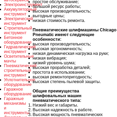
простое обслуживание;
Электроинструмент
большой ресурс работы;
Аккумуляторный
высокая производительность;
инструмент
выгодные цены;
Электрический
низкая стоимость ремонта.
инструмент
Строительный
Пневматические шлифмашины Chicago
инструмент
Pneumatic имеют следующие
Бетонное
особенности:
оборудование
высокая производительность;
Гидравлический
высокая эргономичность;
инструмент
низкая динамическая нагрузка на руки;
Осветительные
низкая вибрация;
мачты
низкий уровень шума;
Пневматический
высокая проработка деталей;
строительный
простота в использовании;
инструмент
высокая ремонтопригодность;
Уплотнительное
высокая степень пылевой защиты.
оборудование
Гаражное
Общие преимущества
оборудование
шлифовальных машин
Гаражные
пневматического типа:
механизмы
Низкий вес и габариты.
и
Высокая надежность в работе.
инструменты
Высокая мощность пневматических