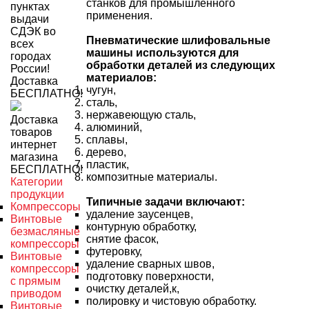
станков для промышленного
пунктах
применения.
выдачи
СДЭК во
Пневматические шлифовальные
всех
машины используются для
городах
обработки деталей из следующих
России!
материалов:
Доставка
чугун,
БЕСПЛАТНО!
сталь,
нержавеющую сталь,
Доставка
алюминий,
товаров
сплавы,
интернет
дерево,
магазина
пластик,
БЕСПЛАТНО!
композитные материалы.
Категории
продукции
Типичные задачи включают:
Компрессоры
удаление заусенцев,
Винтовые
контурную обработку,
безмасляные
снятие фасок,
компрессоры
футеровку,
Винтовые
удаление сварных швов,
компрессоры
подготовку поверхности,
с прямым
очистку деталей,к,
приводом
полировку и чистовую обработку.
Винтовые