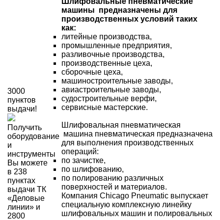
Шлифовальные пневматические
машины предназначены для
производственных условий таких
как:
литейные производства,
промышленные предприятия,
разливочные производства,
производственные цеха,
сборочные цеха,
машиностроительные заводы,
авиастроительные заводы,
3000
судостроительные верфи,
пунктов
сервисные мастерские.
выдачи!
Шлифовальная пневматическая
Получить
машина пневматическая предназначена
оборудование
для выполнения производственных
и
операций:
инструменты
по зачистке,
Вы можете
по шлифованию,
в 238
по полированию различных
пунктах
поверхностей и материалов.
выдачи ТК
Компания Chicago Pneumatic выпускает
«Деловые
специальную комплексную линейку
линии» и
шлифовальных машин и полировальных
2800