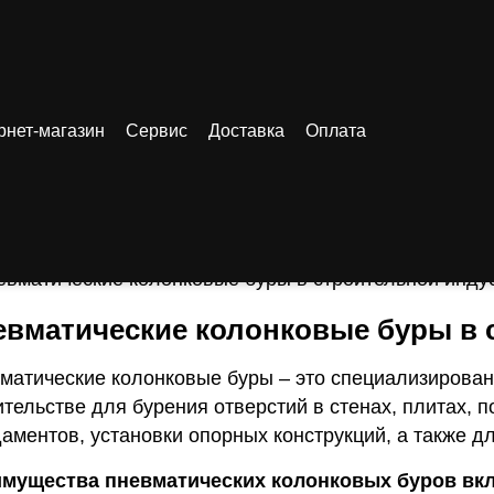
рнет-магазин
Сервис
Доставка
Оплата
атьи
/ Пневматические колонковые буры в строительной индустрии
евматические колонковые 
дустрии
евматические колонковые буры в 
матические колонковые буры – это специализирован
ительстве для бурения отверстий в стенах, плитах, 
аментов, установки опорных конструкций, а также д
мущества пневматических колонковых буров вкл