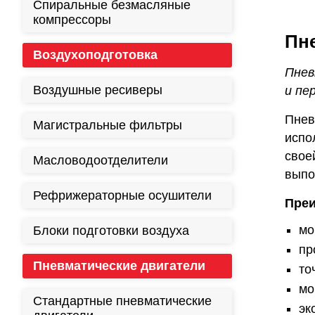
Спиральные безмасляные
компрессоры
Пне
Воздухоподготовка
Пнев
Воздушные ресиверы
и пе
Пнев
Магистральные фильтры
испо
свое
Масловодоотделители
выпо
Рефрижераторные осушители
Преи
мо
Блоки подготовки воздуха
пр
Пневматические двигатели
то
мо
Стандартные пневматические
эк