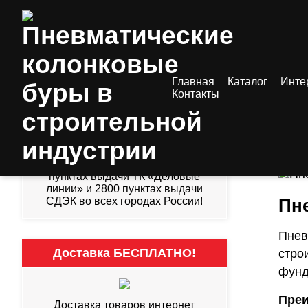
Главная
Каталог
Инте
/
Ст
Контакты
3000 пунктов выдачи!
Пн
ин
Получить оборудование и
инструменты Вы можете в 238
пунктах выдачи ТК «Деловые
линии» и 2800 пунктах выдачи
СДЭК во всех городах России!
Пн
Пнев
Доставка БЕСПЛАТНО!
стро
фунд
Преи
Доставка товаров интернет