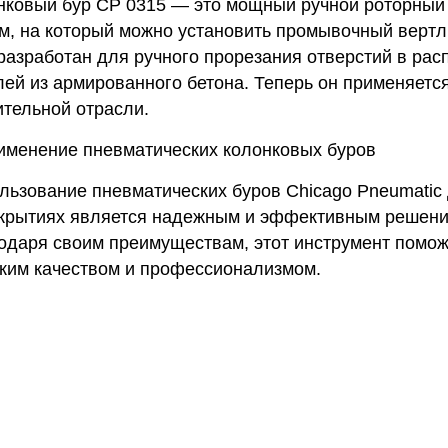
нковый бур CP 0315 — это мощный ручной роторный
м, на который можно установить промывочный вертл
разработан для ручного прорезания отверстий в ра
лей из армированного бетона. Теперь он применяетс
ительной отрасли.
льзование пневматических буров Chicago Pneumatic 
крытиях является надежным и эффективным решение
одаря своим преимуществам, этот инструмент помож
ким качеством и профессионализмом.