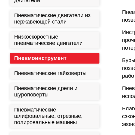
двигатели
Пнев
Пневматические двигатели из
позв
нержавеющей стали
Инст
Низкоскоростные
проч
пневматические двигатели
поте
Пневмоинструмент
Буры
позв
Пневматические гайковерты
работ
Пневматические дрели и
Пнев
шуроповерты
испо
Благ
Пневматические
шлифовальные, отрезные,
сэко
полировальные машины
экон