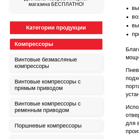
магазина БЕСПЛАТНО!
вы
во
вы
Категории продукции
пр
Компрессоры
Благ
мощн
Винтовые безмасляные
компрессоры
Пнев
подх
Винтовые компрессоры с
порт
прямым приводом
уста
Винтовые компрессоры с
Испо
ременным приводом
отве
для 
Поршневые компрессоры
прои