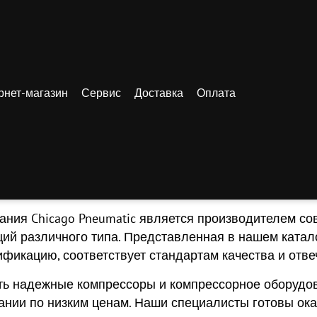
рнет-магазин
Сервис
Доставка
Оплата
/ Купить компрессоры Chicago Pneumatic в Севастополе
купить
пить компрессоры Chicago 
мпрессоры и компрессорное обору
ания Chicago Pneumatic является производителем с
ций различного типа. Представленная в нашем катал
ификацию, соответствует стандартам качества и отв
ть надежные компрессоры и компрессорное оборудо
ании по низким ценам. Наши специалисты готовы ока