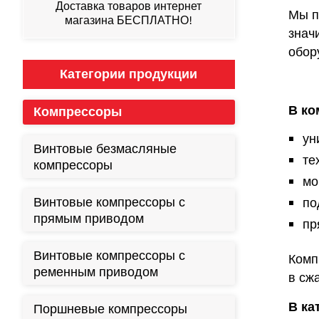
Доставка товаров интернет
Мы п
магазина БЕСПЛАТНО!
знач
обор
Категории продукции
В ко
Компрессоры
ун
Винтовые безмасляные
те
компрессоры
мо
Винтовые компрессоры с
по
прямым приводом
пр
Винтовые компрессоры с
Комп
ременным приводом
в сж
В ка
Поршневые компрессоры