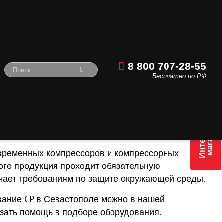
8 800 707-28-55
Бесплатно по РФ
Pneumatic в Севастополе
Интернет
магазин
дование Chicago Pneumatic
овременных компрессоров и компрессорных
оге продукция проходит обязательную
ечает требованиям по защите окружающей среды.
вание CP в Севастополе можно в нашей
зать помощь в подборе оборудования.