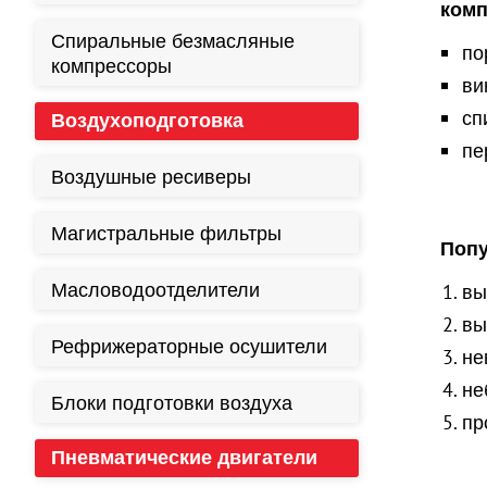
комп
Спиральные безмасляные
по
компрессоры
ви
сп
Воздухоподготовка
пе
Воздушные ресиверы
Магистральные фильтры
Попу
Масловодоотделители
вы
вы
Рефрижераторные осушители
не
не
Блоки подготовки воздуха
пр
Пневматические двигатели