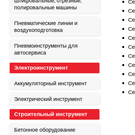
шлифовальные, отрезные,
Се
полировальные машины
Се
Се
Пневматические линии и
Се
воздухоподготовка
Се
Пневмоинструменты для
Се
автосервиса
Се
Се
Электроинструмент
Се
Се
Аккумуляторный инструмент
Се
Электрический инструмент
Строительный инструмент
Бетонное оборудование