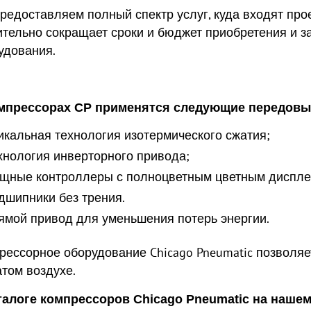
редоставляем полный спектр услуг, куда входят прое
ительно сокращает сроки и бюджет приобретения и з
удования.
мпрессорах CP применятся следующие передовы
икальная технология изотермического сжатия;
хнология инверторного привода;
щные контроллеры с полноцветным цветным диспле
дшипники без трения.
ямой привод для уменьшения потерь энергии.
рессорное оборудование Chicago Pneumatic позволяе
атом воздухе.
талоге компрессоров Chicago Pneumatic на наше