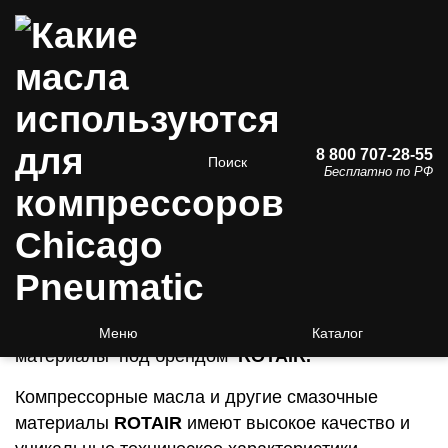
Какие масла используются для
8 800 707-28-55
Поиск
Бесплатно по РФ
компрессоров Chicago
Pneumatic
Интернет
магазин
Компания Chicago Pneumatic рекомендует
использовать компрессорные масла и смазочные
Меню
Каталог
материалы под брендом
ROTAIR.
Компрессорные масла и другие смазочные
материалы
ROTAIR
имеют высокое качество и