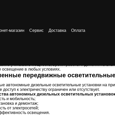
рнет-магазин
Автономные дизельные передвижные осветительные устано
Сервис
Доставка
Оплата
мные дизельные передвижные осве
 дизельные осветительные установки на прицепах предст
в самых различных условиях. Их портативность, быстрая ус
выбором для строительных площадок, мероприятий на откр
важно учитывать мощность, время работы и дополнительные
 освещение в любых условиях.
енные передвижные осветительные
е автономные дизельные осветительные установки на при
де доступ к электричеству ограничен или отсутствует.
тва автономных дизельных осветительных установок
сть и мобильность;
тановка и демонтаж;
ть от электросетей;
эффективность освещения.