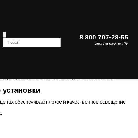
8 800 707-28-55
вки
тительные установки
Бесплатно по РФ
авляют собой надежное и эффективное решение для
тановка и независимость от электросетей делают их
ытом воздухе и экстренных ситуаций. При выборе
 функции, что поможет вам создать безопасное и
 установки
цепах обеспечивают яркое и качественное освещение
: