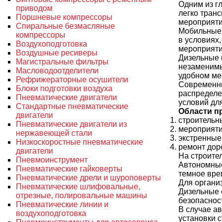
Одним из г
приводом
легко транс
Поршневые компрессоры
мероприяти
Спиральные безмасляные
Мобильные 
компрессоры
в условиях
Воздухоподготовка
мероприяти
Воздушные ресиверы
Дизельные 
Магистральные фильтры
незаменимы
Масловодоотделители
удобном мес
Рефрижераторные осушители
Современны
Блоки подготовки воздуха
распределе
Пневматические двигатели
условий дл
Стандартные пневматические
Области п
двигатели
строительн
Пневматические двигатели из
мероприяти
нержавеющей стали
экстренные
Низкоскоростные пневматические
ремонт доро
двигатели
На строите
Пневмоинструмент
Автономные
Пневматические гайковерты
темное врем
Пневматические дрели и шуроповерты
Для органи
Пневматические шлифовальные,
Дизельные 
отрезные, полировальные машины
безопасност
Пневматические линии и
В случае а
воздухоподготовка
установки 