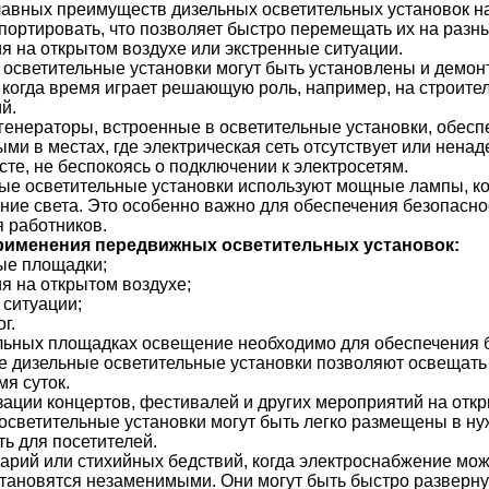
лавных преимуществ дизельных осветительных установок на 
портировать, что позволяет быстро перемещать их на разны
я на открытом воздухе или экстренные ситуации.
осветительные установки могут быть установлены и демон
, когда время играет решающую роль, например, на строит
й.
генераторы, встроенные в осветительные установки, обесп
ми в местах, где электрическая сеть отсутствует или нен
те, не беспокоясь о подключении к электросетям.
е осветительные установки используют мощные лампы, ко
ние света. Это особенно важно для обеспечения безопасно
я работников.
рименения передвижных осветительных установок:
ые площадки;
я на открытом воздухе;
 ситуации;
г.
льных площадках освещение необходимо для обеспечения б
 дизельные осветительные установки позволяют освещать 
я суток.
зации концертов, фестивалей и других мероприятий на отк
осветительные установки могут быть легко размещены в ну
ь для посетителей.
варий или стихийных бедствий, когда электроснабжение мо
становятся незаменимыми. Они могут быть быстро разверну