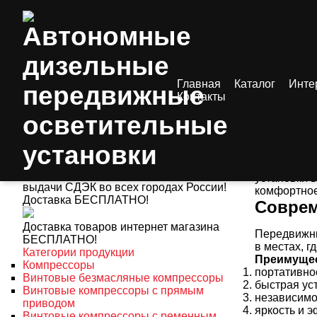
Главная
Каталог
/
Статьи
Инте
/ 
Контакты
Автоно
3000 пунктов выдачи!
Автономные
Получить оборудование и инструменты
освещения 
Вы можете в 238 пунктах выдачи ТК
идеальным 
«Деловые линии» и 2800 пунктах
установки 
выдачи СДЭК во всех городах России!
комфортное
Доставка БЕСПЛАТНО!
Соврем
Доставка товаров интернет магазина
Передвижны
БЕСПЛАТНО!
в местах, г
Категории продукции
Преимущес
Компрессоры
портативно
Винтовые безмасляные компрессоры
быстрая ус
Винтовые компрессоры с прямым
независимос
приводом
яркость и 
Винтовые компрессоры с ременным