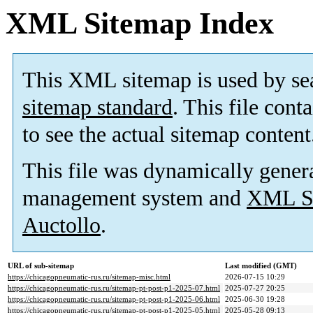
XML Sitemap Index
This XML sitemap is used by se
sitemap standard
. This file cont
to see the actual sitemap content
This file was dynamically gener
management system and
XML Si
Auctollo
.
URL of sub-sitemap
Last modified (GMT)
https://chicagopneumatic-rus.ru/sitemap-misc.html
2026-07-15 10:29
https://chicagopneumatic-rus.ru/sitemap-pt-post-p1-2025-07.html
2025-07-27 20:25
https://chicagopneumatic-rus.ru/sitemap-pt-post-p1-2025-06.html
2025-06-30 19:28
https://chicagopneumatic-rus.ru/sitemap-pt-post-p1-2025-05.html
2025-05-28 09:13