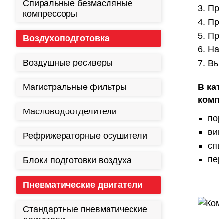
Спиральные безмасляные
Пр
компрессоры
Пр
Пр
Воздухоподготовка
На
Воздушные ресиверы
Вы
Магистральные фильтры
В ка
комп
Масловодоотделители
по
ви
Рефрижераторные осушители
сп
пе
Блоки подготовки воздуха
Пневматические двигатели
Стандартные пневматические