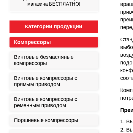
вращ
магазина БЕСПЛАТНО!
прив
преи
Категории продукции
пере
Стан
Компрессоры
выбо
возд
Винтовые безмасляные
подо
компрессоры
конф
Винтовые компрессоры с
соот
прямым приводом
Комп
потр
Винтовые компрессоры с
ременным приводом
Преи
Поршневые компрессоры
Вы
Вы