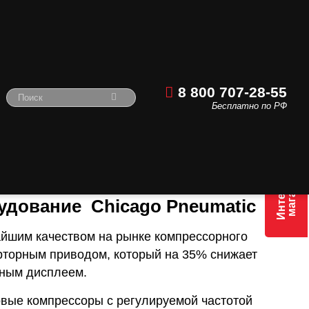
8 800 707-28-55
Бесплатно по РФ
Pneumatic в Нижнем
Интернет
магазин
дование Chicago Pneumatic
йшим качеством на рынке компрессорного
рторным приводом, который на 35% снижает
тным дисплеем.
овые компрессоры с регулируемой частотой