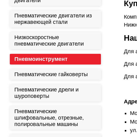
двигатели
Ку
Пневматические двигатели из
Комп
нержавеющей стали
Нижн
Наш
Низкоскоростные
пневматические двигатели
Для 
Пневмоинструмент
Для 
Пневматические гайковерты
Для 
Пневматические дрели и
шуроповерты
Адре
Пневматические
Мо
шлифовальные, отрезные,
Мо
полировальные машины
ул