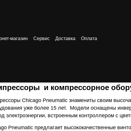
рнет-магазин
Сервис
Доставка
Оплата
купить
/ Купить компрессоры Chicago Pneumatic в Нижнем Новгороде
пить компрессоры Chicago 
вгороде
мпрессоры и компрессорное обору
рессоры Chicago Pneumatic знамениты своим высоча
удования уже более 15 лет. Модели оснащены инве
од электроэнергии, встроенным контроллером с цве
ago Pneumatic предлагает высококачественные винт