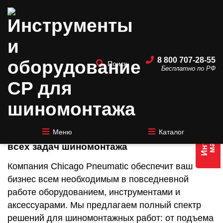
8 800 707-28-55
Поиск
Бесплатно по РФ
Инструменты и оборудование
CP для шиномонтажа
Интернет
магазин
Меню
Каталог
Оборудование Chicago Pneumatic — для
всех задач шиномонтажа
Компания Chicago Pneumatic обеспечит ваш
бизнес всем необходимым в повседневной
работе оборудованием, инструментами и
аксессуарами. Мы предлагаем полный спектр
решений для шиномонтажных работ: от подъема